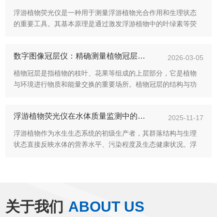
浮游植物荧光仪是一种用于测量浮游植物光合作用和生理状态
的重要工具。其基本原理是通过激发浮游植物中的叶绿素等荧
光色素，分析其发出的荧光信号，从而获取有关光合效率、植
物健康状况等信息。然而，准确的测量结果依赖于仪器的校
数字图像冠层仪：精确测量植物冠层的重要工具
准，因此掌握其校准方法及实...
2026-03-05
植物冠层是指植物的枝叶、花果等组成的上层部分，它是植物
与环境进行物质和能量交换的重要场所。植物冠层的结构与功
能直接影响植物的生长发育、光合作用、气体交换以及水分的
利用等，因此，研究植物冠层的结构和功能对于农业、林业、
浮游植物荧光仪在水体质量监测中的应用研究
生态学等领域具有重要意义...
2025-11-17
浮游植物作为水生生态系统的初级生产者，其群落结构与生理
状态直接反映水体的营养水平、污染程度及生态健康状况。浮
游植物荧光仪通过检测叶绿素荧光特性(叶绿素a含量、光合作用
活性等)，实现了对浮游植物生物量与功能的快速、原位监测。
本文系统阐述了浮游...
关于我们
ABOUT US