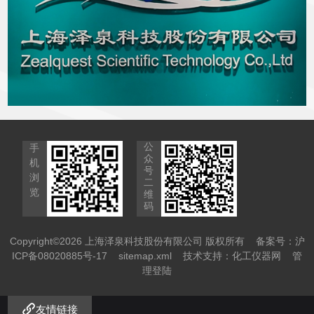
识产权的申报和保护，公司及...
公
手
众
机
号
浏
二
览
维
码
Copyright©2026 上海泽泉科技股份有限公司 版权所有
备案号：沪
ICP备08020885号-17
sitemap.xml
技术支持：
化工仪器网
管
理登陆
友情链接