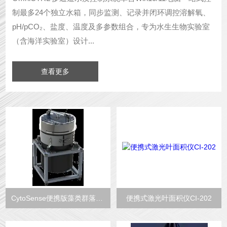
制最多24个独立水箱，同步监测、记录并闭环调控溶解氧、
pH/pCO₂、盐度、温度及多参数组合，专为水生生物实验室
（含海洋实验室）设计...
查看更多
CytoSense便携版藻类群落结构扫描成像分析系统
便携式激光叶面积仪CI-202