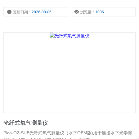
碳、温度和气体流量。这套系统适用于教学或科研学者来观察生物体
在不同环境下的氧气消耗量和二氧化碳的产生量，氧气传感器可以和
更新日期：
2026-08-06
浏览量：
1006
密封的样品室连接在一起，通过测量氧气的消耗率来计算生物的新陈
代谢率。
光纤式氧气测量仪
Pico-O2-SUB光纤式氧气测量仪（水下OEM版)用于连接水下光学溶