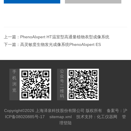
上一篇：
PhenoAIxpert HT温室型高通量植物表型成像系统
下一篇：
高灵敏度生物发光成像系统PhenoAIxpert ES
公
手
众
机
号
浏
二
览
维
码
Copyright©2026 上海泽泉科技股份有限公司 版权所有
备案号：沪
ICP备08020885号-17
sitemap.xml
技术支持：
化工仪器网
管
理登陆