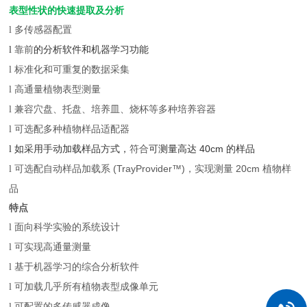
表型性状的快速提取及分析
多传感器配置
l
的分析软件和机器学习功能
l
靠前
标准化和可重复的数据采集
l
高通量植物表型测量
l
兼容穴盘、托盘、培养皿、烧杯等多种培养容器
l
可选配多种植物样品适配器
l
如采用手动加载样品方式，
符合
可测量高达 40cm 的样品
l
可选配自动样品加载系 (TrayProvider™)，实现测量 20cm 植物样
l
品
特点
面向科学实验的系统设计
l
可实现高通量测量
l
基于机器学习的综合分析软件
l
可加载几乎所有植物表型成像单元
l
可配置的多传感器成像
l