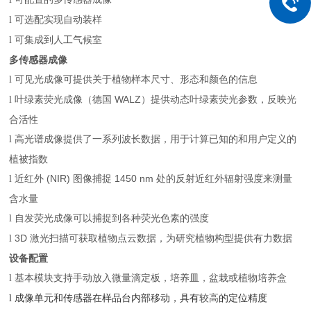
可选配实现自动装样
l
可集成到人工气候室
l
多传感器成像
可见光成像可提供关于植物样本尺寸、形态和颜色的信息
l
叶绿素荧光成像（德国 WALZ）提供动态叶绿素荧光参数，反映光
l
合活性
高光谱成像提供了一系列波长数据，用于计算已知的和用户定义的
l
植被指数
近红外 (NIR) 图像捕捉 1450 nm 处的反射近红外辐射强度来测量
l
含水量
自发荧光成像可以捕捉到各种荧光色素的强度
l
3D 激光扫描可获取植物点云数据，为研究植物构型提供有力数据
l
设备配置
基本模块支持手动放入微量滴定板，培养皿，盆栽或植物培养盒
l
成像单元和传感器在样品台内部移动，具有
较高
的定位精度
l