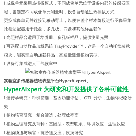
成像单元采用热插拔模式，不同成像单元位于设备内部的传感器区
l
域，当选定不同成像单元测量时，设备自动通过热插拔方式
更换成像单元并连接到移动臂上，以便在整个样本阶段进行图像采集
托盘适配器用于托盘，多孔板、穴盘和其他样品载体
光照样品台适用于培养皿、多孔板样品，提供测量光照
l
可选配自动样品加载系统 TrayProvider™，这是一个自动托盘装载
l
模块，能实现自动加载样品，高通量测量植物表型。
设备可集成进人工气候室中
l
实验室多传感器植物表型平台HyperAIxpert、
HyperAIxpert 为研究和开发提供了各种可能性
遗传学研究：种群筛选，基因功能评估， QTL 分析，生物标记物研
l
究
植物培育研究：复合筛选，处理效率高
l
植物生理研究及育种：基因型 - 表型联系，环境效应，生理效应
l
植物胁迫与病害：抗胁迫反应，疾病研究
l