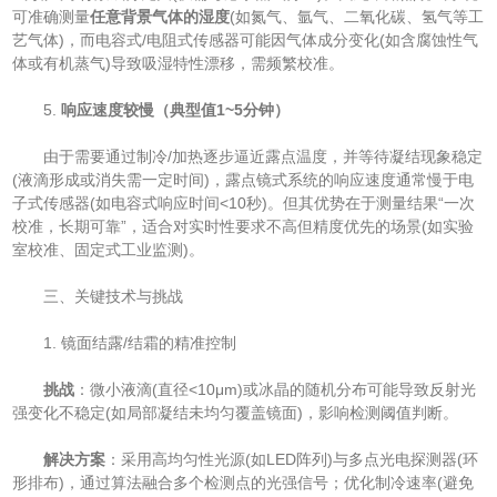
可准确测量​
​任意背景气体的湿度​
​(如氮气、氩气、二氧化碳、氢气等工
艺气体)，而电容式/电阻式传感器可能因气体成分变化(如含腐蚀性气
体或有机蒸气)导致吸湿特性漂移，需频繁校准。
5. ​
​响应速度较慢（典型值1~5分钟）​
由于需要通过制冷/加热逐步逼近露点温度，并等待凝结现象稳定
(液滴形成或消失需一定时间)，露点镜式系统的响应速度通常慢于电
子式传感器(如电容式响应时间<10秒)。但其优势在于测量结果“一次
校准，长期可靠”，适合对实时性要求不高但精度优先的场景(如实验
室校准、固定式工业监测)。
三、关键技术与挑战
1. 镜面结露/结霜的精准控制
​
​挑战​
​：微小液滴(直径<10μm)或冰晶的随机分布可能导致反射光
强变化不稳定(如局部凝结未均匀覆盖镜面)，影响检测阈值判断。
​
​解决方案​
​：采用高均匀性光源(如LED阵列)与多点光电探测器(环
形排布)，通过算法融合多个检测点的光强信号；优化制冷速率(避免