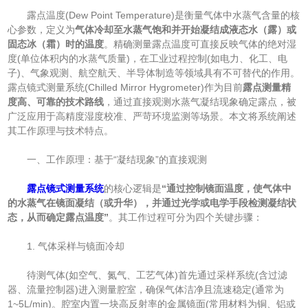
露点温度(Dew Point Temperature)是衡量气体中水蒸气含量的核
心参数，定义为​
​气体冷却至水蒸气饱和并开始凝结成液态水（露）或
固态冰（霜）时的温度​
​。精确测量露点温度可直接反映气体的绝对湿
度(单位体积内的水蒸气质量)，在工业过程控制(如电力、化工、电
子)、气象观测、航空航天、半导体制造等领域具有不可替代的作用。
露点镜式测量系统(Chilled Mirror Hygrometer)作为目前​
​露点测量精
度高、可靠的技术路线​
​，通过直接观测水蒸气凝结现象确定露点，被
广泛应用于高精度湿度校准、严苛环境监测等场景。本文将系统阐述
其工作原理与技术特点。
一、工作原理：基于“凝结现象”的直接观测
露点镜式测量系统
的核心逻辑是​
​“通过控制镜面温度，使气体中
的水蒸气在镜面凝结（或升华），并通过光学或电学手段检测凝结状
态，从而确定露点温度”​
​。其工作过程可分为四个关键步骤：
1. 气体采样与镜面冷却
待测气体(如空气、氮气、工艺气体)首先通过采样系统(含过滤
器、流量控制器)进入测量腔室，确保气体洁净且流速稳定(通常为
1~5L/min)。腔室内置一块高反射率的金属镜面(常用材料为铜、铝或