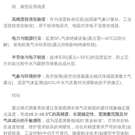
四、典型应用场景
​
​高精度校准实验室​
​：作为湿度标准仪器(如国家气象计量站、工业
湿度校准实验室)，用于校准电容式、电阻式等电子湿度传感器。
​
​电力与能源行业​
​：监测SF₆气体绝缘设备(露点需<-40℃以防分
解)、发电机氢气冷却系统(露点控制影响绝缘性能)。
​
​半导体与电子制造​
​：超净车间(露点<-50℃)的湿度监控，防止芯
片封装过程中水汽吸附导致氧化或分层。
​
​气象与环境科学​
​：高空探测(探空仪搭载露点镜式传感器测量大气
露点)、温室气体监测(如CO₂中水汽含量对光谱吸收的干扰修正)。
结论
露点镜式测量系统通过直接观测水蒸气在镜面的凝结现象确定露
点温度，凭借​
​±0.1~±0.5℃的高精度、长期稳定性、宽测量范围及对
气体成分的不敏感性​
​，成为湿度测量领域的“黄金标准”。尽管存在响
应速度较慢、维护需求较高的局限性，但在对精度要求严苛的场景(如
科研校准、工业控制)中仍不可替代。随着制冷技术(如微型半导体制