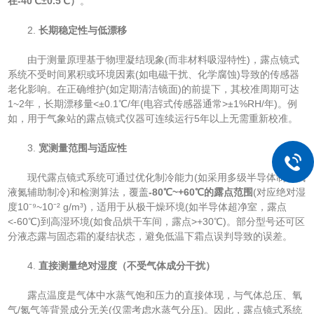
在-40℃±0.5℃）​
​。
2. ​
​长期稳定性与低漂移​
由于测量原理基于物理凝结现象(而非材料吸湿特性)，露点镜式
系统不受时间累积或环境因素(如电磁干扰、化学腐蚀)导致的传感器
老化影响。在正确维护(如定期清洁镜面)的前提下，其校准周期可达
1~2年，长期漂移量<±0.1℃/年(电容式传感器通常>±1%RH/年)。例
如，用于气象站的露点镜式仪器可连续运行5年以上无需重新校准。
3. ​
​宽测量范围与适应性​
现代露点镜式系统可通过优化制冷能力(如采用多级半导体制冷或
液氮辅助制冷)和检测算法，覆盖​
​-80℃~+60℃的露点范围​
​(对应绝对湿
度10⁻⁹~10⁻² g/m³)，适用于从极干燥环境(如半导体超净室，露点
<-60℃)到高湿环境(如食品烘干车间，露点>+30℃)。部分型号还可区
分液态露与固态霜的凝结状态，避免低温下霜点误判导致的误差。
4. ​
​直接测量绝对湿度（不受气体成分干扰）​
露点温度是气体中水蒸气饱和压力的直接体现，与气体总压、氧
气/氮气等背景成分无关(仅需考虑水蒸气分压)。因此，露点镜式系统