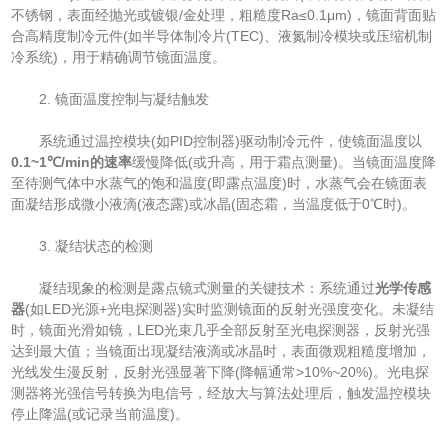
不锈钢，表面经抛光或镀银/金处理，粗糙度Ra≤0.1μm)，镜面背面贴
合高精度制冷元件(如半导体制冷片(TEC)、液氮制冷模块或压缩机制
冷系统)，用于精确调节镜面温度。
2. 镜面温度控制与凝结触发
系统通过温控模块(如PID控制器)驱动制冷元件，使镜面温度以​
0.1~1℃/min的速率​
​缓慢降低(或升高，用于霜点测量)。当镜面温度降
至待测气体中水蒸气的饱和温度(即露点温度)时，水蒸气会在镜面表
面凝结形成微小液滴(液态露)或冰晶(固态霜，当温度低于0℃时)。
3. 凝结状态的检测
凝结现象的检测是露点镜式测量的关键技术：系统通过​
​光学传感
器​
​(如LED光源+光电探测器)实时监测镜面的反射光强度变化。未凝结
时，镜面光滑如镜，LED光束几乎全部反射至光电探测器，反射光强
达到最大值；当镜面出现凝结液滴或冰晶时，表面微观粗糙度增加，
光线发生漫反射，反射光强显著下降(降幅通常>10%~20%)。光电探
测器将光强信号转换为电信号，经放大与算法处理后，触发温控模块
停止降温(或记录当前温度)。