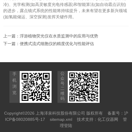
冷)、光学检测(如高灵敏度光电传感器)和智能算法(如自动霜点识别)
的进步，露点镜式系统的性能将持续提升，未来有望在更多新兴领域
(如氢能储运、深空探测)发挥关键作用。
上一篇：
浮游植物荧光仪在水质监测中的应用与优势
下一篇：
便携式流式细胞仪的精度优化与性能评估
公
手
众
机
号
浏
二
览
维
码
Copyright©2026 上海泽泉科技股份有限公司 版权所有
备案号：沪
ICP备08020885号-17
sitemap.xml
技术支持：
化工仪器网
管
理登陆