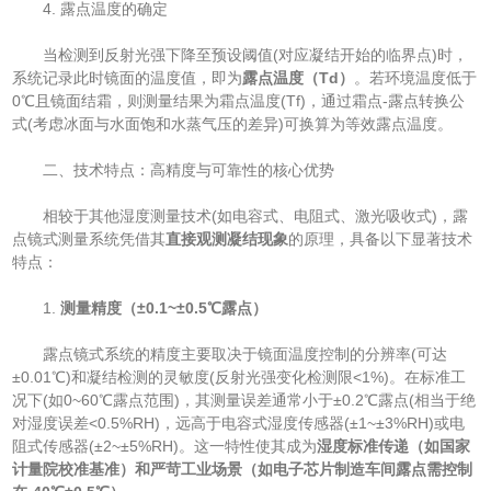
4. 露点温度的确定
当检测到反射光强下降至预设阈值(对应凝结开始的临界点)时，
系统记录此时镜面的温度值，即为​
​露点温度（Td）​
​。若环境温度低于
0℃且镜面结霜，则测量结果为霜点温度(Tf)，通过霜点-露点转换公
式(考虑冰面与水面饱和水蒸气压的差异)可换算为等效露点温度。
二、技术特点：高精度与可靠性的核心优势
相较于其他湿度测量技术(如电容式、电阻式、激光吸收式)，露
点镜式测量系统凭借其​
​直接观测凝结现象​
​的原理，具备以下显著技术
特点：
1. ​
​测量精度（±0.1~±0.5℃露点）​
露点镜式系统的精度主要取决于镜面温度控制的分辨率(可达
±0.01℃)和凝结检测的灵敏度(反射光强变化检测限<1%)。在标准工
况下(如0~60℃露点范围)，其测量误差通常小于±0.2℃露点(相当于绝
对湿度误差<0.5%RH)，远高于电容式湿度传感器(±1~±3%RH)或电
阻式传感器(±2~±5%RH)。这一特性使其成为​
​湿度标准传递（如国家
计量院校准基准）和严苛工业场景（如电子芯片制造车间露点需控制