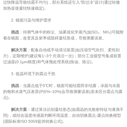
过快降温导致结霜不均匀)，部分系统还引入“防过冷”设计(通过轻微
加热促使凝结快速稳定)。
2. 镜面污染与维护需求
​
​挑战​
​：待测气体中的粉尘、油雾或化学蒸汽(如SO₂、NH₃)可能附
着在镜面，改变其反射率或阻碍凝结形成，导致测量误差。
​
​解决方案​
​：配备自动或手动清洁装置(如压缩空气吹扫、柔性刮
片)，定期维护(建议每1~3个月清洁一次)；部分工业级型号集成前置
过滤器(0.1μm精度)和气体预处理系统(除油、除尘)。
3. 低温环境下的霜点干扰
​
​挑战​
​：当露点低于0℃时，镜面可能结霜而非结露，冰面与水面
的饱和水蒸气压差异(约5%~10%)会导致测量误差(若未区分霜点与露
点)。
​
​解决方案​
​：通过算法识别凝结形态(如霜晶的光散射特征与液滴不
同)，或结合温度传感器判断环境温度，自动切换霜点-露点转换模型
(国际标准ISO 9359提供转换公式)。