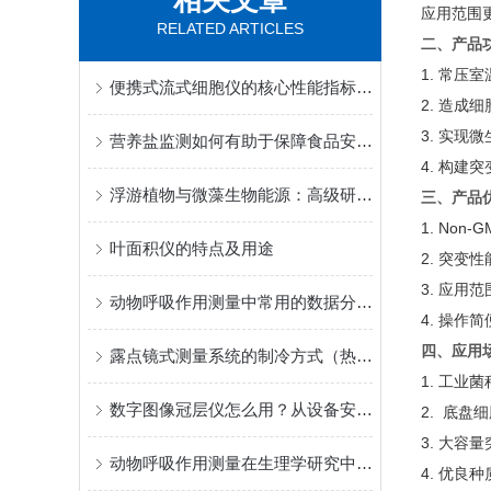
相关文章
应用范围
RELATED ARTICLES
二、产品
1. 常压
便携式流式细胞仪的核心性能指标与检测精度优化方法
2. 造成
3. 实现
营养盐监测如何有助于保障食品安全？
4. 构建
浮游植物与微藻生物能源：高级研究型藻类荧光仪在生物燃料开发中的价值
三、产品
1. No
叶面积仪的特点及用途
2. 突变
3. 应用
动物呼吸作用测量中常用的数据分析方法有哪些？
4. 操作
四、应用
露点镜式测量系统的制冷方式（热电/液氮）选型指南
1. 工业
数字图像冠层仪怎么用？从设备安装到数据导出的完整操作教程
2. 底盘
3. 大容
动物呼吸作用测量在生理学研究中的重要性
4. 优良