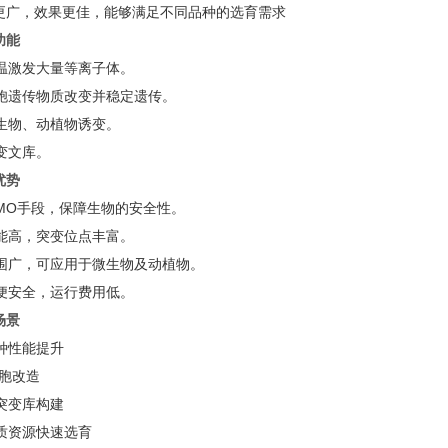
更广，效果更佳，能够满足不同品种的选育需求
功能
室温激发大量等离子体。
细胞遗传物质改变并稳定遗传。
微生物、动植物诱变。
突变文库。
优势
n-GMO手段，保障生物的安全性。
性能高，突变位点丰富。
范围广，可应用于微生物及动植物。
简便安全，运行费用低。
场景
菌种性能提升
细胞改造
量突变库构建
种质资源快速选育