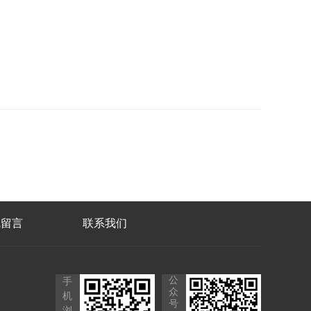
线留言
联系我们
公
手
众
机
号
浏