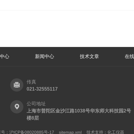
中心
新闻中心
技术文章
在
传真
021-32555117
公司地址
上海市普陀区金沙江路1038号华东师大科技园2号
楼8层
号：沪ICP备08020885号-17
sitemap.xml
技术支持：
化工仪器