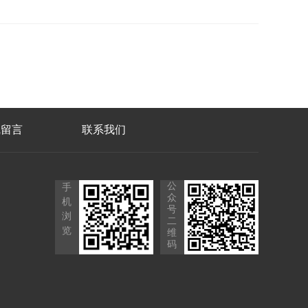
线留言
联系我们
公
手
众
机
号
浏
二
览
维
码