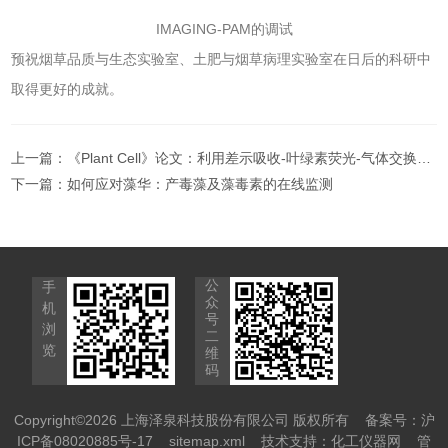
IMAGING-PAM的调试
预祝烟草品质与生态实验室、土肥与烟草病理实验室在日后的科研中
取得更好的成就。
上一篇：
《Plant Cell》论文：利用差示吸收-叶绿素荧光-气体交换测量技术深入研究光合生理
下一篇：
如何应对藻华：产毒藻及藻毒素的在线监测
公
手
众
机
号
浏
二
览
维
码
Copyright©2026 上海泽泉科技股份有限公司 版权所有
备案号：沪
ICP备08020885号-17
sitemap.xml
技术支持：
化工仪器网
管