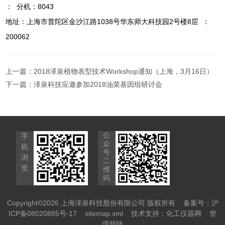
： 分机：8043
地址：上海市普陀区金沙江路1038号华东师大科技园2号楼8层 ：
200062
上一篇：
2018泽泉植物表型技术Workshop通知（上海，3月16日）
下一篇：
泽泉科技应邀参加2018油菜基因组研讨会
公
手
众
机
号
浏
二
览
维
码
Copyright©2026 上海泽泉科技股份有限公司 版权所有
备案号：沪
ICP备08020885号-17
sitemap.xml
技术支持：
化工仪器网
管
理登陆